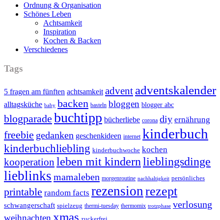
Ordnung & Organisation
Schönes Leben
Achtsamkeit
Inspiration
Kochen & Backen
Verschiedenes
Tags
adventskalender
advent
5 fragen am fünften
achtsamkeit
backen
bloggen
alltagsküche
blogger abc
basteln
baby
buchtipp
blogparade
diy
ernährung
bücherliebe
corona
kinderbuch
freebie
gedanken
geschenkideen
internet
kinderbuchliebling
kochen
kinderbuchwoche
leben mit kindern
lieblingsdinge
kooperation
lieblinks
mamaleben
persönliches
morgenroutine
nachhaltigkeit
rezension
rezept
printable
random facts
verlosung
schwangerschaft
spielzeug
thermi-tuesday
thermomix
trotzphase
xmas
weihnachten
zuckerfrei