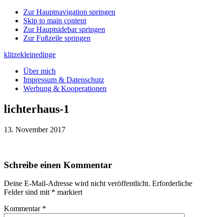
Zur Hauptnavigation springen
Skip to main content
Zur Hauptsidebar springen
Zur Fußzeile springen
klitzekleinedinge
Über mich
Impressum & Datenschutz
Werbung & Kooperationen
lichterhaus-1
13. November 2017
Leser-
Schreibe einen Kommentar
Interaktionen
Deine E-Mail-Adresse wird nicht veröffentlicht.
Erforderliche
Felder sind mit
*
markiert
Kommentar
*