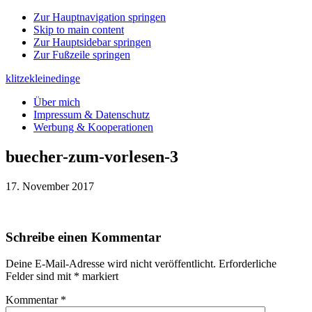
Zur Hauptnavigation springen
Skip to main content
Zur Hauptsidebar springen
Zur Fußzeile springen
klitzekleinedinge
Über mich
Impressum & Datenschutz
Werbung & Kooperationen
buecher-zum-vorlesen-3
17. November 2017
Leser-
Schreibe einen Kommentar
Interaktionen
Deine E-Mail-Adresse wird nicht veröffentlicht.
Erforderliche
Felder sind mit
*
markiert
Kommentar
*