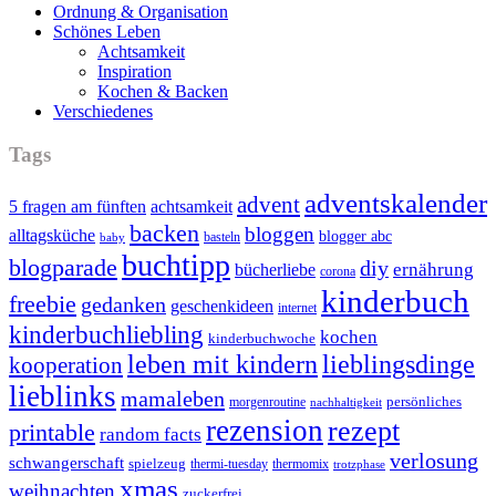
Ordnung & Organisation
Schönes Leben
Achtsamkeit
Inspiration
Kochen & Backen
Verschiedenes
Tags
adventskalender
advent
5 fragen am fünften
achtsamkeit
backen
bloggen
alltagsküche
blogger abc
basteln
baby
buchtipp
blogparade
diy
ernährung
bücherliebe
corona
kinderbuch
freebie
gedanken
geschenkideen
internet
kinderbuchliebling
kochen
kinderbuchwoche
leben mit kindern
lieblingsdinge
kooperation
lieblinks
mamaleben
persönliches
morgenroutine
nachhaltigkeit
rezension
rezept
printable
random facts
verlosung
schwangerschaft
spielzeug
thermi-tuesday
thermomix
trotzphase
xmas
weihnachten
zuckerfrei