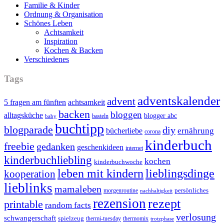
Familie & Kinder
Ordnung & Organisation
Schönes Leben
Achtsamkeit
Inspiration
Kochen & Backen
Verschiedenes
Tags
adventskalender
advent
5 fragen am fünften
achtsamkeit
backen
bloggen
alltagsküche
blogger abc
basteln
baby
buchtipp
blogparade
diy
ernährung
bücherliebe
corona
kinderbuch
freebie
gedanken
geschenkideen
internet
kinderbuchliebling
kochen
kinderbuchwoche
leben mit kindern
lieblingsdinge
kooperation
lieblinks
mamaleben
persönliches
morgenroutine
nachhaltigkeit
rezension
rezept
printable
random facts
verlosung
schwangerschaft
spielzeug
thermi-tuesday
thermomix
trotzphase