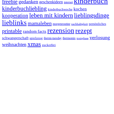
kinderbuch
freebie
gedanken
geschenkideen
internet
kinderbuchliebling
kochen
kinderbuchwoche
leben mit kindern
lieblingsdinge
kooperation
lieblinks
mamaleben
persönliches
morgenroutine
nachhaltigkeit
rezension
rezept
printable
random facts
verlosung
schwangerschaft
spielzeug
thermi-tuesday
thermomix
trotzphase
xmas
weihnachten
zuckerfrei
Footer