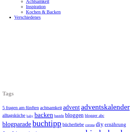
Achtsamkeit
Inspiration
Kochen & Backen
Verschiedenes
Tags
adventskalender
advent
5 fragen am fünften
achtsamkeit
backen
bloggen
alltagsküche
blogger abc
basteln
baby
buchtipp
blogparade
diy
ernährung
bücherliebe
corona