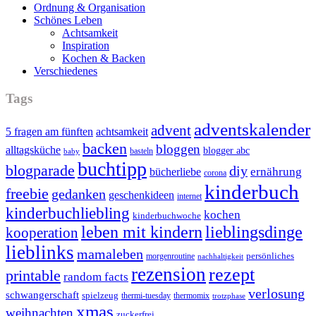
Ordnung & Organisation
Schönes Leben
Achtsamkeit
Inspiration
Kochen & Backen
Verschiedenes
Tags
adventskalender
advent
5 fragen am fünften
achtsamkeit
backen
bloggen
alltagsküche
blogger abc
basteln
baby
buchtipp
blogparade
diy
ernährung
bücherliebe
corona
kinderbuch
freebie
gedanken
geschenkideen
internet
kinderbuchliebling
kochen
kinderbuchwoche
leben mit kindern
lieblingsdinge
kooperation
lieblinks
mamaleben
persönliches
morgenroutine
nachhaltigkeit
rezension
rezept
printable
random facts
verlosung
schwangerschaft
spielzeug
thermi-tuesday
thermomix
trotzphase
xmas
weihnachten
zuckerfrei