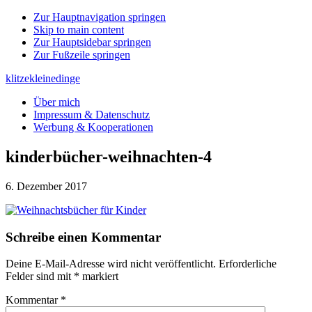
Zur Hauptnavigation springen
Skip to main content
Zur Hauptsidebar springen
Zur Fußzeile springen
klitzekleinedinge
Über mich
Impressum & Datenschutz
Werbung & Kooperationen
kinderbücher-weihnachten-4
6. Dezember 2017
Leser-
Schreibe einen Kommentar
Interaktionen
Deine E-Mail-Adresse wird nicht veröffentlicht.
Erforderliche
Felder sind mit
*
markiert
Kommentar
*