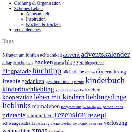
Ordnung & Organisation
Schönes Leben
Achtsamkeit
Inspiration
Kochen & Backen
Verschiedenes
Tags
adventskalender
advent
5 fragen am fünften
achtsamkeit
backen
bloggen
alltagsküche
blogger abc
basteln
baby
buchtipp
blogparade
diy
ernährung
bücherliebe
corona
kinderbuch
freebie
gedanken
geschenkideen
internet
kinderbuchliebling
kochen
kinderbuchwoche
leben mit kindern
lieblingsdinge
kooperation
lieblinks
mamaleben
persönliches
morgenroutine
nachhaltigkeit
rezension
rezept
printable
random facts
verlosung
schwangerschaft
spielzeug
thermi-tuesday
thermomix
trotzphase
xmas
weihnachten
zuckerfrei