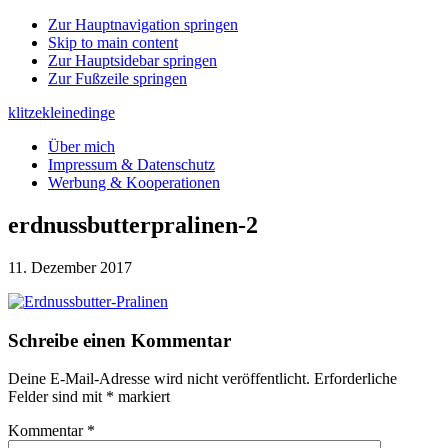
Zur Hauptnavigation springen
Skip to main content
Zur Hauptsidebar springen
Zur Fußzeile springen
klitzekleinedinge
Über mich
Impressum & Datenschutz
Werbung & Kooperationen
erdnussbutterpralinen-2
11. Dezember 2017
Leser-
Schreibe einen Kommentar
Interaktionen
Deine E-Mail-Adresse wird nicht veröffentlicht.
Erforderliche
Felder sind mit
*
markiert
Kommentar
*