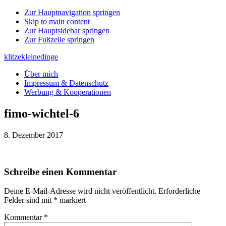
Zur Hauptnavigation springen
Skip to main content
Zur Hauptsidebar springen
Zur Fußzeile springen
klitzekleinedinge
Über mich
Impressum & Datenschutz
Werbung & Kooperationen
fimo-wichtel-6
8. Dezember 2017
Leser-
Schreibe einen Kommentar
Interaktionen
Deine E-Mail-Adresse wird nicht veröffentlicht.
Erforderliche
Felder sind mit
*
markiert
Kommentar
*