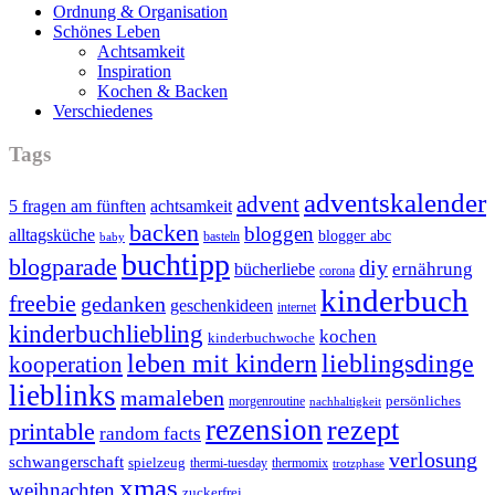
Ordnung & Organisation
Schönes Leben
Achtsamkeit
Inspiration
Kochen & Backen
Verschiedenes
Tags
adventskalender
advent
5 fragen am fünften
achtsamkeit
backen
bloggen
alltagsküche
blogger abc
basteln
baby
buchtipp
blogparade
diy
ernährung
bücherliebe
corona
kinderbuch
freebie
gedanken
geschenkideen
internet
kinderbuchliebling
kochen
kinderbuchwoche
leben mit kindern
lieblingsdinge
kooperation
lieblinks
mamaleben
persönliches
morgenroutine
nachhaltigkeit
rezension
rezept
printable
random facts
verlosung
schwangerschaft
spielzeug
thermi-tuesday
thermomix
trotzphase
xmas
weihnachten
zuckerfrei