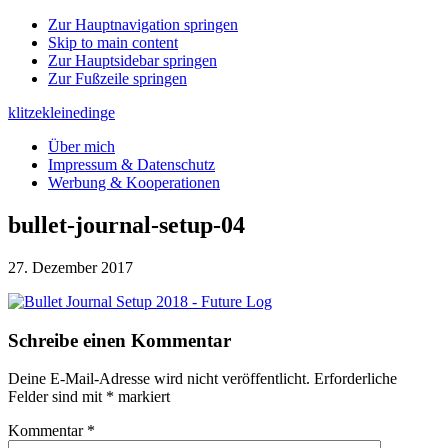
Zur Hauptnavigation springen
Skip to main content
Zur Hauptsidebar springen
Zur Fußzeile springen
klitzekleinedinge
Über mich
Impressum & Datenschutz
Werbung & Kooperationen
bullet-journal-setup-04
27. Dezember 2017
Leser-
Schreibe einen Kommentar
Interaktionen
Deine E-Mail-Adresse wird nicht veröffentlicht.
Erforderliche
Felder sind mit
*
markiert
Kommentar
*