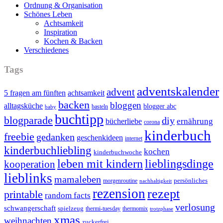
Ordnung & Organisation
Schönes Leben
Achtsamkeit
Inspiration
Kochen & Backen
Verschiedenes
Tags
adventskalender
advent
5 fragen am fünften
achtsamkeit
backen
bloggen
alltagsküche
blogger abc
basteln
baby
buchtipp
blogparade
diy
ernährung
bücherliebe
corona
kinderbuch
freebie
gedanken
geschenkideen
internet
kinderbuchliebling
kochen
kinderbuchwoche
leben mit kindern
lieblingsdinge
kooperation
lieblinks
mamaleben
persönliches
morgenroutine
nachhaltigkeit
rezension
rezept
printable
random facts
verlosung
schwangerschaft
spielzeug
thermi-tuesday
thermomix
trotzphase
xmas
weihnachten
zuckerfrei