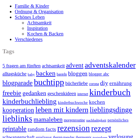
Familie & Kinder
Ordnung & Organisation
Schönes Leben
Achtsamkeit
Inspiration
Kochen & Backen
Verschiedenes
Tags
adventskalender
advent
5 fragen am fünften
achtsamkeit
backen
bloggen
alltagsküche
blogger abc
basteln
baby
buchtipp
blogparade
diy
ernährung
bücherliebe
corona
kinderbuch
freebie
gedanken
geschenkideen
internet
kinderbuchliebling
kochen
kinderbuchwoche
leben mit kindern
lieblingsdinge
kooperation
lieblinks
mamaleben
persönliches
morgenroutine
nachhaltigkeit
rezension
rezept
printable
random facts
verlosung
schwangerschaft
spielzeug
thermi-tuesday
thermomix
trotzphase