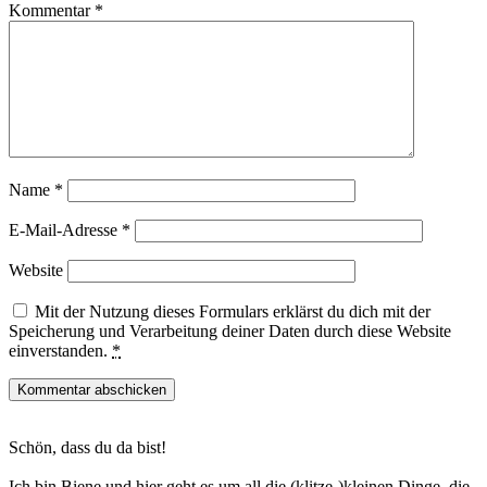
Kommentar
*
Name
*
E-Mail-Adresse
*
Website
Mit der Nutzung dieses Formulars erklärst du dich mit der
Speicherung und Verarbeitung deiner Daten durch diese Website
einverstanden.
*
Haupt-
Schön, dass du da bist!
Sidebar
Ich bin Biene und hier geht es um all die (klitze-)kleinen Dinge, die