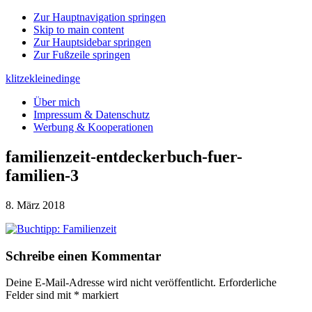
Zur Hauptnavigation springen
Skip to main content
Zur Hauptsidebar springen
Zur Fußzeile springen
klitzekleinedinge
Über mich
Impressum & Datenschutz
Werbung & Kooperationen
familienzeit-entdeckerbuch-fuer-
familien-3
8. März 2018
Leser-
Schreibe einen Kommentar
Interaktionen
Deine E-Mail-Adresse wird nicht veröffentlicht.
Erforderliche
Felder sind mit
*
markiert