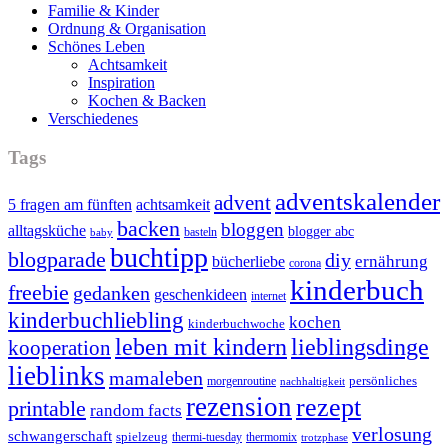
Familie & Kinder
Ordnung & Organisation
Schönes Leben
Achtsamkeit
Inspiration
Kochen & Backen
Verschiedenes
Tags
adventskalender
advent
5 fragen am fünften
achtsamkeit
backen
bloggen
alltagsküche
blogger abc
basteln
baby
buchtipp
blogparade
diy
ernährung
bücherliebe
corona
kinderbuch
freebie
gedanken
geschenkideen
internet
kinderbuchliebling
kochen
kinderbuchwoche
leben mit kindern
lieblingsdinge
kooperation
lieblinks
mamaleben
persönliches
morgenroutine
nachhaltigkeit
rezension
rezept
printable
random facts
verlosung
schwangerschaft
spielzeug
thermi-tuesday
thermomix
trotzphase