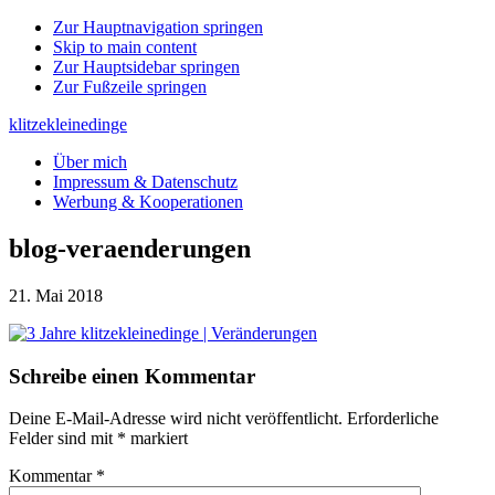
Zur Hauptnavigation springen
Skip to main content
Zur Hauptsidebar springen
Zur Fußzeile springen
klitzekleinedinge
Über mich
Impressum & Datenschutz
Werbung & Kooperationen
blog-veraenderungen
21. Mai 2018
Leser-
Schreibe einen Kommentar
Interaktionen
Deine E-Mail-Adresse wird nicht veröffentlicht.
Erforderliche
Felder sind mit
*
markiert
Kommentar
*