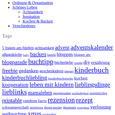
Ordnung & Organisation
Schönes Leben
Achtsamkeit
Inspiration
Kochen & Backen
Verschiedenes
Tags
adventskalender
advent
5 fragen am fünften
achtsamkeit
backen
bloggen
alltagsküche
blogger abc
basteln
baby
buchtipp
blogparade
diy
ernährung
bücherliebe
corona
kinderbuch
freebie
gedanken
geschenkideen
internet
kinderbuchliebling
kochen
kinderbuchwoche
leben mit kindern
lieblingsdinge
kooperation
lieblinks
mamaleben
persönliches
morgenroutine
nachhaltigkeit
rezension
rezept
printable
random facts
verlosung
schwangerschaft
spielzeug
thermi-tuesday
thermomix
trotzphase
xmas
weihnachten
zuckerfrei