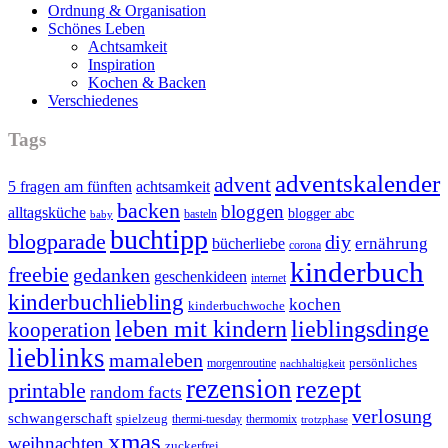
Ordnung & Organisation
Schönes Leben
Achtsamkeit
Inspiration
Kochen & Backen
Verschiedenes
Tags
adventskalender
advent
5 fragen am fünften
achtsamkeit
backen
bloggen
alltagsküche
blogger abc
basteln
baby
buchtipp
blogparade
diy
ernährung
bücherliebe
corona
kinderbuch
freebie
gedanken
geschenkideen
internet
kinderbuchliebling
kochen
kinderbuchwoche
leben mit kindern
lieblingsdinge
kooperation
lieblinks
mamaleben
persönliches
morgenroutine
nachhaltigkeit
rezension
rezept
printable
random facts
verlosung
schwangerschaft
spielzeug
thermi-tuesday
thermomix
trotzphase
xmas
weihnachten
zuckerfrei