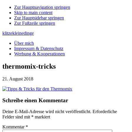
Zur Hauptnavigation springen
Skip to main content
Zur Hauptsidebar springen
Zur Fußzeile springen
klitzekleinedinge
Über mich
Impressum & Datenschutz
Werbung & Kooperationen
thermomix-tricks
21. August 2018
Leser-
Schreibe einen Kommentar
Interaktionen
Deine E-Mail-Adresse wird nicht veröffentlicht.
Erforderliche
Felder sind mit
*
markiert
Kommentar
*