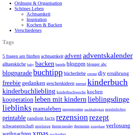
Ordnung & Organisation
Schönes Leben
Achtsamkeit
Inspiration
Kochen & Backen
Verschiedenes
Tags
adventskalender
advent
5 fragen am fünften
achtsamkeit
backen
bloggen
alltagsküche
blogger abc
basteln
baby
buchtipp
blogparade
diy
ernährung
bücherliebe
corona
kinderbuch
freebie
gedanken
geschenkideen
internet
kinderbuchliebling
kochen
kinderbuchwoche
leben mit kindern
lieblingsdinge
kooperation
lieblinks
mamaleben
persönliches
morgenroutine
nachhaltigkeit
rezension
rezept
printable
random facts
verlosung
schwangerschaft
spielzeug
thermi-tuesday
thermomix
trotzphase
xmas
weihnachten
zuckerfrei