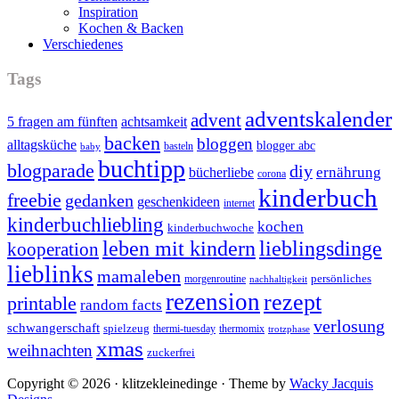
Inspiration
Kochen & Backen
Verschiedenes
Tags
adventskalender
advent
5 fragen am fünften
achtsamkeit
backen
bloggen
alltagsküche
blogger abc
basteln
baby
buchtipp
blogparade
diy
ernährung
bücherliebe
corona
kinderbuch
freebie
gedanken
geschenkideen
internet
kinderbuchliebling
kochen
kinderbuchwoche
leben mit kindern
lieblingsdinge
kooperation
lieblinks
mamaleben
persönliches
morgenroutine
nachhaltigkeit
rezension
rezept
printable
random facts
verlosung
schwangerschaft
spielzeug
thermi-tuesday
thermomix
trotzphase
xmas
weihnachten
zuckerfrei
Copyright © 2026 · klitzekleinedinge · Theme by
Wacky Jacquis