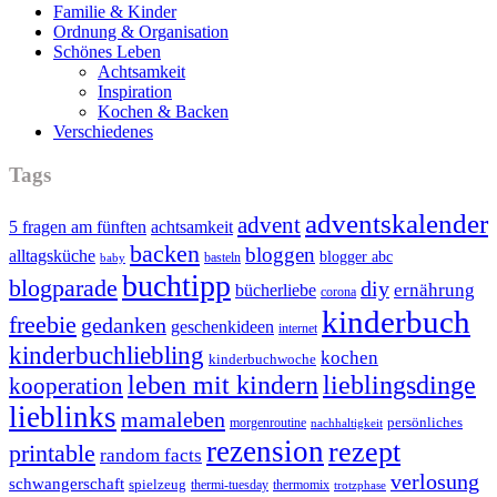
Familie & Kinder
Ordnung & Organisation
Schönes Leben
Achtsamkeit
Inspiration
Kochen & Backen
Verschiedenes
Tags
adventskalender
advent
5 fragen am fünften
achtsamkeit
backen
bloggen
alltagsküche
blogger abc
basteln
baby
buchtipp
blogparade
diy
ernährung
bücherliebe
corona
kinderbuch
freebie
gedanken
geschenkideen
internet
kinderbuchliebling
kochen
kinderbuchwoche
leben mit kindern
lieblingsdinge
kooperation
lieblinks
mamaleben
persönliches
morgenroutine
nachhaltigkeit
rezension
rezept
printable
random facts
verlosung
schwangerschaft
spielzeug
thermi-tuesday
thermomix
trotzphase