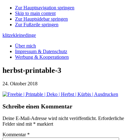
Zur Hauptnavigation springen
Skip to main content
Zur Hauptsidebar springen
Zur Fußzeile springen
klitzekleinedinge
Über mich
Impressum & Datenschutz
Werbung & Kooperationen
herbst-printable-3
24. Oktober 2018
Leser-
Schreibe einen Kommentar
Interaktionen
Deine E-Mail-Adresse wird nicht veröffentlicht.
Erforderliche
Felder sind mit
*
markiert
Kommentar
*