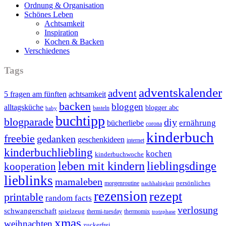
Ordnung & Organisation
Schönes Leben
Achtsamkeit
Inspiration
Kochen & Backen
Verschiedenes
Tags
adventskalender
advent
5 fragen am fünften
achtsamkeit
backen
bloggen
alltagsküche
blogger abc
basteln
baby
buchtipp
blogparade
diy
ernährung
bücherliebe
corona
kinderbuch
freebie
gedanken
geschenkideen
internet
kinderbuchliebling
kochen
kinderbuchwoche
leben mit kindern
lieblingsdinge
kooperation
lieblinks
mamaleben
persönliches
morgenroutine
nachhaltigkeit
rezension
rezept
printable
random facts
verlosung
schwangerschaft
spielzeug
thermi-tuesday
thermomix
trotzphase
xmas
weihnachten
zuckerfrei