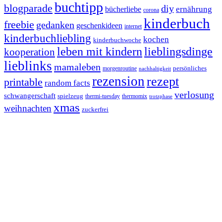
buchtipp
blogparade
diy
ernährung
bücherliebe
corona
kinderbuch
freebie
gedanken
geschenkideen
internet
kinderbuchliebling
kochen
kinderbuchwoche
leben mit kindern
lieblingsdinge
kooperation
lieblinks
mamaleben
persönliches
morgenroutine
nachhaltigkeit
rezension
rezept
printable
random facts
verlosung
schwangerschaft
spielzeug
thermi-tuesday
thermomix
trotzphase
xmas
weihnachten
zuckerfrei
Footer