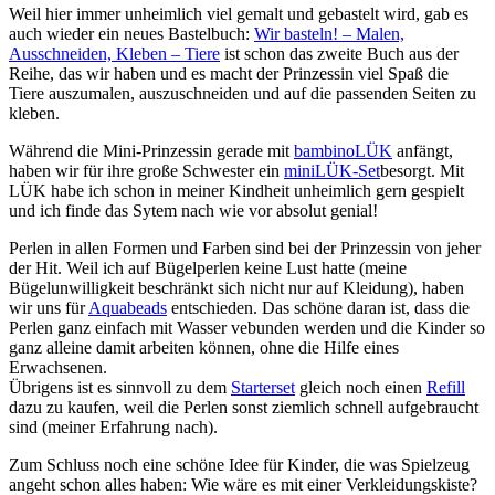
Weil hier immer unheimlich viel gemalt und gebastelt wird, gab es
auch wieder ein neues Bastelbuch:
Wir basteln! – Malen,
Ausschneiden, Kleben – Tiere
ist schon das zweite Buch aus der
Reihe, das wir haben und es macht der Prinzessin viel Spaß die
Tiere auszumalen, auszuschneiden und auf die passenden Seiten zu
kleben.
Während die Mini-Prinzessin gerade mit
bambinoLÜK
anfängt,
haben wir für ihre große Schwester ein
miniLÜK-Set
besorgt. Mit
LÜK habe ich schon in meiner Kindheit unheimlich gern gespielt
und ich finde das Sytem nach wie vor absolut genial!
Perlen in allen Formen und Farben sind bei der Prinzessin von jeher
der Hit. Weil ich auf Bügelperlen keine Lust hatte (meine
Bügelunwilligkeit beschränkt sich nicht nur auf Kleidung), haben
wir uns für
Aquabeads
entschieden. Das schöne daran ist, dass die
Perlen ganz einfach mit Wasser vebunden werden und die Kinder so
ganz alleine damit arbeiten können, ohne die Hilfe eines
Erwachsenen.
Übrigens ist es sinnvoll zu dem
Starterset
gleich noch einen
Refill
dazu zu kaufen, weil die Perlen sonst ziemlich schnell aufgebraucht
sind (meiner Erfahrung nach).
Zum Schluss noch eine schöne Idee für Kinder, die was Spielzeug
angeht schon alles haben: Wie wäre es mit einer Verkleidungskiste?