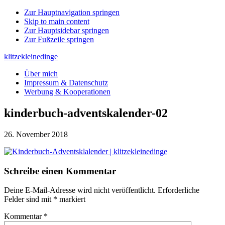
Zur Hauptnavigation springen
Skip to main content
Zur Hauptsidebar springen
Zur Fußzeile springen
klitzekleinedinge
Über mich
Impressum & Datenschutz
Werbung & Kooperationen
kinderbuch-adventskalender-02
26. November 2018
Leser-
Schreibe einen Kommentar
Interaktionen
Deine E-Mail-Adresse wird nicht veröffentlicht.
Erforderliche
Felder sind mit
*
markiert
Kommentar
*