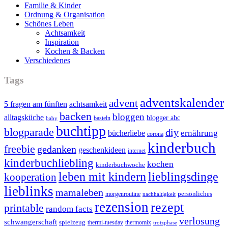
Familie & Kinder
Ordnung & Organisation
Schönes Leben
Achtsamkeit
Inspiration
Kochen & Backen
Verschiedenes
Tags
adventskalender
advent
5 fragen am fünften
achtsamkeit
backen
bloggen
alltagsküche
blogger abc
basteln
baby
buchtipp
blogparade
diy
ernährung
bücherliebe
corona
kinderbuch
freebie
gedanken
geschenkideen
internet
kinderbuchliebling
kochen
kinderbuchwoche
leben mit kindern
lieblingsdinge
kooperation
lieblinks
mamaleben
persönliches
morgenroutine
nachhaltigkeit
rezension
rezept
printable
random facts
verlosung
schwangerschaft
spielzeug
thermi-tuesday
thermomix
trotzphase