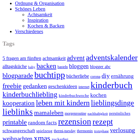
Ordnung & Organisation
Schönes Leben
Achtsamkeit
Inspiration
Kochen & Backen
Verschiedenes
Tags
adventskalender
advent
5 fragen am fünften
achtsamkeit
backen
bloggen
alltagsküche
blogger abc
basteln
baby
buchtipp
blogparade
diy
ernährung
bücherliebe
corona
kinderbuch
freebie
gedanken
geschenkideen
internet
kinderbuchliebling
kochen
kinderbuchwoche
leben mit kindern
lieblingsdinge
kooperation
lieblinks
mamaleben
persönliches
morgenroutine
nachhaltigkeit
rezension
rezept
printable
random facts
verlosung
schwangerschaft
spielzeug
thermi-tuesday
thermomix
trotzphase
xmas
weihnachten
zuckerfrei