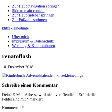
Zur Hauptnavigation springen
Skip to main content
Zur Hauptsidebar springen
Zur Fußzeile springen
klitzekleinedinge
Über mich
Impressum & Datenschutz
Werbung & Kooperationen
renatoflash
10. Dezember 2018
Leser-
Schreibe einen Kommentar
Interaktionen
Deine E-Mail-Adresse wird nicht veröffentlicht.
Erforderliche
Felder sind mit
*
markiert
Kommentar
*