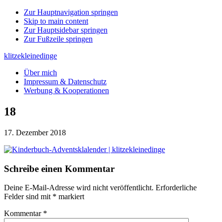
Zur Hauptnavigation springen
Skip to main content
Zur Hauptsidebar springen
Zur Fußzeile springen
klitzekleinedinge
Über mich
Impressum & Datenschutz
Werbung & Kooperationen
18
17. Dezember 2018
Leser-
Schreibe einen Kommentar
Interaktionen
Deine E-Mail-Adresse wird nicht veröffentlicht.
Erforderliche
Felder sind mit
*
markiert
Kommentar
*