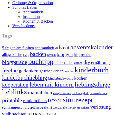
Ordnung & Organisation
Schönes Leben
Achtsamkeit
Inspiration
Kochen & Backen
Verschiedenes
Tags
adventskalender
advent
5 fragen am fünften
achtsamkeit
backen
bloggen
alltagsküche
blogger abc
basteln
baby
buchtipp
blogparade
diy
ernährung
bücherliebe
corona
kinderbuch
freebie
gedanken
geschenkideen
internet
kinderbuchliebling
kochen
kinderbuchwoche
leben mit kindern
lieblingsdinge
kooperation
lieblinks
mamaleben
persönliches
morgenroutine
nachhaltigkeit
rezension
rezept
printable
random facts
verlosung
schwangerschaft
spielzeug
thermi-tuesday
thermomix
trotzphase
xmas
weihnachten
zuckerfrei