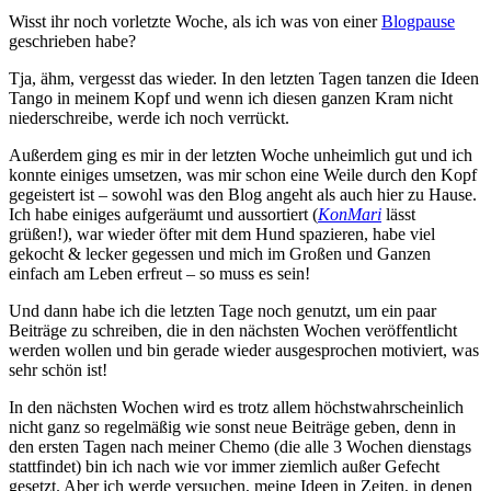
Wisst ihr noch vorletzte Woche, als ich was von einer
Blogpause
geschrieben habe?
Tja, ähm, vergesst das wieder. In den letzten Tagen tanzen die Ideen
Tango in meinem Kopf und wenn ich diesen ganzen Kram nicht
niederschreibe, werde ich noch verrückt.
Außerdem ging es mir in der letzten Woche unheimlich gut und ich
konnte einiges umsetzen, was mir schon eine Weile durch den Kopf
gegeistert ist – sowohl was den Blog angeht als auch hier zu Hause.
Ich habe einiges aufgeräumt und aussortiert (
KonMari
lässt
grüßen!), war wieder öfter mit dem Hund spazieren, habe viel
gekocht & lecker gegessen und mich im Großen und Ganzen
einfach am Leben erfreut – so muss es sein!
Und dann habe ich die letzten Tage noch genutzt, um ein paar
Beiträge zu schreiben, die in den nächsten Wochen veröffentlicht
werden wollen und bin gerade wieder ausgesprochen motiviert, was
sehr schön ist!
In den nächsten Wochen wird es trotz allem höchstwahrscheinlich
nicht ganz so regelmäßig wie sonst neue Beiträge geben, denn in
den ersten Tagen nach meiner Chemo (die alle 3 Wochen dienstags
stattfindet) bin ich nach wie vor immer ziemlich außer Gefecht
gesetzt. Aber ich werde versuchen, meine Ideen in Zeiten, in denen