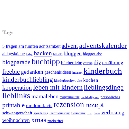
Tags
adventskalender
advent
5 fragen am fünften
achtsamkeit
backen
bloggen
alltagsküche
blogger abc
basteln
baby
buchtipp
blogparade
diy
ernährung
bücherliebe
corona
kinderbuch
freebie
gedanken
geschenkideen
internet
kinderbuchliebling
kochen
kinderbuchwoche
leben mit kindern
lieblingsdinge
kooperation
lieblinks
mamaleben
persönliches
morgenroutine
nachhaltigkeit
rezension
rezept
printable
random facts
verlosung
schwangerschaft
spielzeug
thermi-tuesday
thermomix
trotzphase
xmas
weihnachten
zuckerfrei