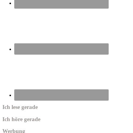
Ich lese gerade
Ich höre gerade
Werbung