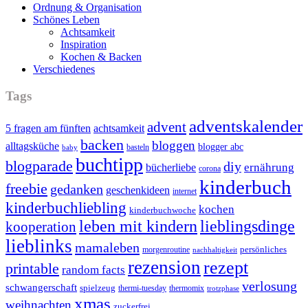
Ordnung & Organisation
Schönes Leben
Achtsamkeit
Inspiration
Kochen & Backen
Verschiedenes
Tags
adventskalender
advent
5 fragen am fünften
achtsamkeit
backen
bloggen
alltagsküche
blogger abc
basteln
baby
buchtipp
blogparade
diy
ernährung
bücherliebe
corona
kinderbuch
freebie
gedanken
geschenkideen
internet
kinderbuchliebling
kochen
kinderbuchwoche
leben mit kindern
lieblingsdinge
kooperation
lieblinks
mamaleben
persönliches
morgenroutine
nachhaltigkeit
rezension
rezept
printable
random facts
verlosung
schwangerschaft
spielzeug
thermi-tuesday
thermomix
trotzphase
xmas
weihnachten
zuckerfrei