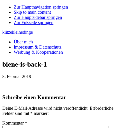
Zur Hauptnavigation springen
Skip to main content
Zur Hauptsidebar springen
Zur Fußzeile springen
klitzekleinedinge
Über mich
Impressum & Datenschutz
Werbung & Kooperationen
biene-is-back-1
8. Februar 2019
Leser-
Schreibe einen Kommentar
Interaktionen
Deine E-Mail-Adresse wird nicht veröffentlicht.
Erforderliche
Felder sind mit
*
markiert
Kommentar
*