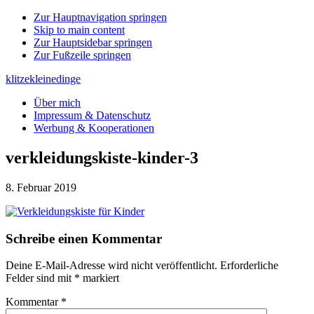
Zur Hauptnavigation springen
Skip to main content
Zur Hauptsidebar springen
Zur Fußzeile springen
klitzekleinedinge
Über mich
Impressum & Datenschutz
Werbung & Kooperationen
verkleidungskiste-kinder-3
8. Februar 2019
Leser-
Schreibe einen Kommentar
Interaktionen
Deine E-Mail-Adresse wird nicht veröffentlicht.
Erforderliche
Felder sind mit
*
markiert
Kommentar
*