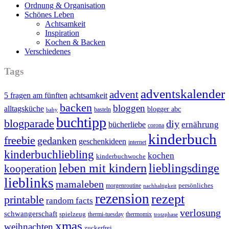
Ordnung & Organisation
Schönes Leben
Achtsamkeit
Inspiration
Kochen & Backen
Verschiedenes
Tags
adventskalender
advent
5 fragen am fünften
achtsamkeit
backen
bloggen
alltagsküche
blogger abc
basteln
baby
buchtipp
blogparade
diy
ernährung
bücherliebe
corona
kinderbuch
freebie
gedanken
geschenkideen
internet
kinderbuchliebling
kochen
kinderbuchwoche
leben mit kindern
lieblingsdinge
kooperation
lieblinks
mamaleben
persönliches
morgenroutine
nachhaltigkeit
rezension
rezept
printable
random facts
verlosung
schwangerschaft
spielzeug
thermi-tuesday
thermomix
trotzphase
xmas
weihnachten
zuckerfrei