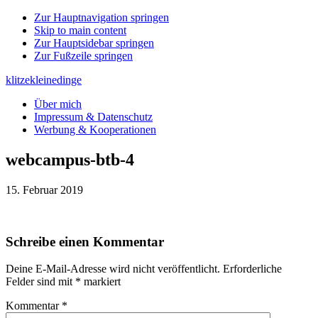
Zur Hauptnavigation springen
Skip to main content
Zur Hauptsidebar springen
Zur Fußzeile springen
klitzekleinedinge
Über mich
Impressum & Datenschutz
Werbung & Kooperationen
webcampus-btb-4
15. Februar 2019
Leser-
Schreibe einen Kommentar
Interaktionen
Deine E-Mail-Adresse wird nicht veröffentlicht.
Erforderliche
Felder sind mit
*
markiert
Kommentar
*