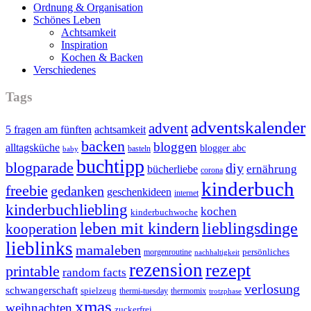
Ordnung & Organisation
Schönes Leben
Achtsamkeit
Inspiration
Kochen & Backen
Verschiedenes
Tags
adventskalender
advent
5 fragen am fünften
achtsamkeit
backen
bloggen
alltagsküche
blogger abc
basteln
baby
buchtipp
blogparade
diy
ernährung
bücherliebe
corona
kinderbuch
freebie
gedanken
geschenkideen
internet
kinderbuchliebling
kochen
kinderbuchwoche
leben mit kindern
lieblingsdinge
kooperation
lieblinks
mamaleben
persönliches
morgenroutine
nachhaltigkeit
rezension
rezept
printable
random facts
verlosung
schwangerschaft
spielzeug
thermi-tuesday
thermomix
trotzphase
xmas
weihnachten
zuckerfrei