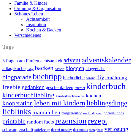
Familie & Kinder
Ordnung & Organisation
Schönes Leben
Achtsamkeit
Inspiration
Kochen & Backen
Verschiedenes
Tags
adventskalender
advent
5 fragen am fünften
achtsamkeit
backen
bloggen
alltagsküche
blogger abc
basteln
baby
buchtipp
blogparade
diy
ernährung
bücherliebe
corona
kinderbuch
freebie
gedanken
geschenkideen
internet
kinderbuchliebling
kochen
kinderbuchwoche
leben mit kindern
lieblingsdinge
kooperation
lieblinks
mamaleben
persönliches
morgenroutine
nachhaltigkeit
rezension
rezept
printable
random facts
verlosung
schwangerschaft
spielzeug
thermi-tuesday
thermomix
trotzphase