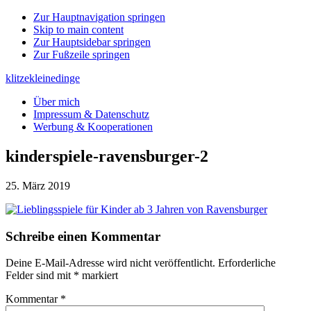
Zur Hauptnavigation springen
Skip to main content
Zur Hauptsidebar springen
Zur Fußzeile springen
klitzekleinedinge
Über mich
Impressum & Datenschutz
Werbung & Kooperationen
kinderspiele-ravensburger-2
25. März 2019
Leser-
Schreibe einen Kommentar
Interaktionen
Deine E-Mail-Adresse wird nicht veröffentlicht.
Erforderliche
Felder sind mit
*
markiert
Kommentar
*