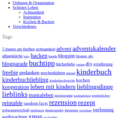
Ordnung & Organisation
Schönes Leben
Achtsamkeit
Inspiration
Kochen & Backen
Verschiedenes
Tags
adventskalender
advent
5 fragen am fünften
achtsamkeit
backen
bloggen
alltagsküche
blogger abc
basteln
baby
buchtipp
blogparade
diy
ernährung
bücherliebe
corona
kinderbuch
freebie
gedanken
geschenkideen
internet
kinderbuchliebling
kochen
kinderbuchwoche
leben mit kindern
lieblingsdinge
kooperation
lieblinks
mamaleben
persönliches
morgenroutine
nachhaltigkeit
rezension
rezept
printable
random facts
verlosung
schwangerschaft
spielzeug
thermi-tuesday
thermomix
trotzphase
xmas
weihnachten
zuckerfrei