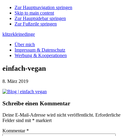
Zur Hauptnavigation springen
Skip to main content
Zur Hauptsidebar springen
Zur Fußzeile springen
klitzekleinedinge
Über mich
Impressum & Datenschutz
Werbung & Kooperationen
einfach-vegan
8. März 2019
Leser-
Schreibe einen Kommentar
Interaktionen
Deine E-Mail-Adresse wird nicht veröffentlicht.
Erforderliche
Felder sind mit
*
markiert
Kommentar
*