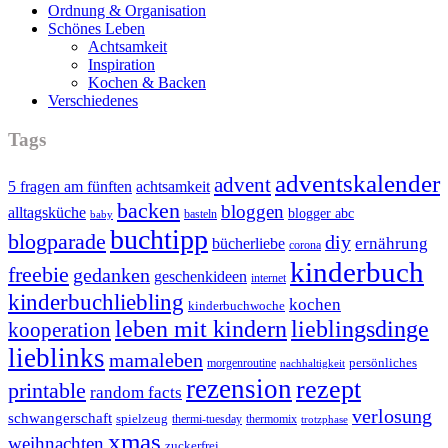
Ordnung & Organisation
Schönes Leben
Achtsamkeit
Inspiration
Kochen & Backen
Verschiedenes
Tags
adventskalender
advent
5 fragen am fünften
achtsamkeit
backen
bloggen
alltagsküche
blogger abc
basteln
baby
buchtipp
blogparade
diy
ernährung
bücherliebe
corona
kinderbuch
freebie
gedanken
geschenkideen
internet
kinderbuchliebling
kochen
kinderbuchwoche
leben mit kindern
lieblingsdinge
kooperation
lieblinks
mamaleben
persönliches
morgenroutine
nachhaltigkeit
rezension
rezept
printable
random facts
verlosung
schwangerschaft
spielzeug
thermi-tuesday
thermomix
trotzphase
xmas
weihnachten
zuckerfrei