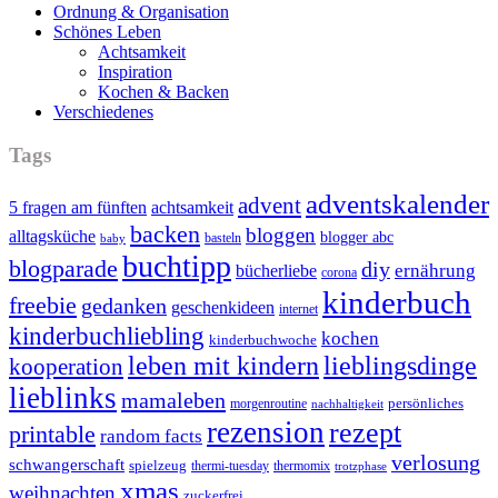
Ordnung & Organisation
Schönes Leben
Achtsamkeit
Inspiration
Kochen & Backen
Verschiedenes
Tags
adventskalender
advent
5 fragen am fünften
achtsamkeit
backen
bloggen
alltagsküche
blogger abc
basteln
baby
buchtipp
blogparade
diy
ernährung
bücherliebe
corona
kinderbuch
freebie
gedanken
geschenkideen
internet
kinderbuchliebling
kochen
kinderbuchwoche
leben mit kindern
lieblingsdinge
kooperation
lieblinks
mamaleben
persönliches
morgenroutine
nachhaltigkeit
rezension
rezept
printable
random facts
verlosung
schwangerschaft
spielzeug
thermi-tuesday
thermomix
trotzphase
xmas
weihnachten
zuckerfrei