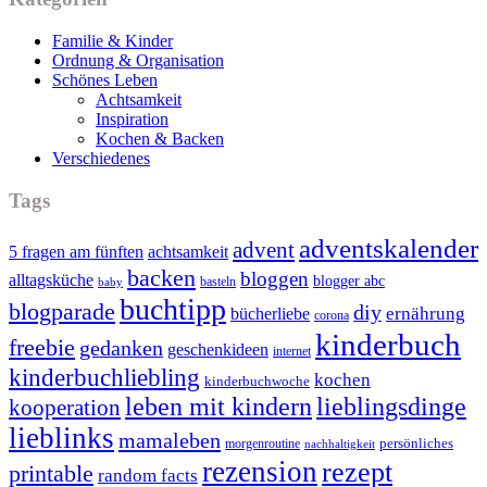
Familie & Kinder
Ordnung & Organisation
Schönes Leben
Achtsamkeit
Inspiration
Kochen & Backen
Verschiedenes
Tags
adventskalender
advent
5 fragen am fünften
achtsamkeit
backen
bloggen
alltagsküche
blogger abc
basteln
baby
buchtipp
blogparade
diy
ernährung
bücherliebe
corona
kinderbuch
freebie
gedanken
geschenkideen
internet
kinderbuchliebling
kochen
kinderbuchwoche
leben mit kindern
lieblingsdinge
kooperation
lieblinks
mamaleben
persönliches
morgenroutine
nachhaltigkeit
rezension
rezept
printable
random facts