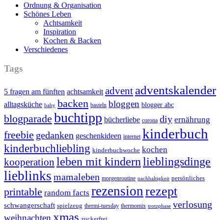
Ordnung & Organisation
Schönes Leben
Achtsamkeit
Inspiration
Kochen & Backen
Verschiedenes
Tags
adventskalender
advent
5 fragen am fünften
achtsamkeit
backen
bloggen
alltagsküche
blogger abc
basteln
baby
buchtipp
blogparade
diy
ernährung
bücherliebe
corona
kinderbuch
freebie
gedanken
geschenkideen
internet
kinderbuchliebling
kochen
kinderbuchwoche
leben mit kindern
lieblingsdinge
kooperation
lieblinks
mamaleben
persönliches
morgenroutine
nachhaltigkeit
rezension
rezept
printable
random facts
verlosung
schwangerschaft
spielzeug
thermi-tuesday
thermomix
trotzphase
xmas
weihnachten
zuckerfrei