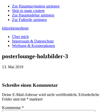
Zur Hauptnavigation springen
Skip to main content
Zur Hauptsidebar springen
Zur Fußzeile springen
klitzekleinedinge
Über mich
Impressum & Datenschutz
Werbung & Kooperationen
posterlounge-holzbilder-3
13. Mai 2019
Leser-
Schreibe einen Kommentar
Interaktionen
Deine E-Mail-Adresse wird nicht veröffentlicht.
Erforderliche
Felder sind mit
*
markiert
Kommentar
*