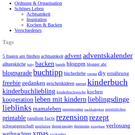
Ordnung & Organisation
Schönes Leben
Achtsamkeit
Inspiration
Kochen & Backen
Verschiedenes
Tags
adventskalender
advent
5 fragen am fünften
achtsamkeit
backen
bloggen
alltagsküche
blogger abc
basteln
baby
buchtipp
blogparade
diy
ernährung
bücherliebe
corona
kinderbuch
freebie
gedanken
geschenkideen
internet
kinderbuchliebling
kochen
kinderbuchwoche
leben mit kindern
lieblingsdinge
kooperation
lieblinks
mamaleben
persönliches
morgenroutine
nachhaltigkeit
rezension
rezept
printable
random facts
verlosung
schwangerschaft
spielzeug
thermi-tuesday
thermomix
trotzphase
xmas
weihnachten
zuckerfrei