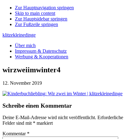
Zur Hauptnavigation springen
Skip to main content
Zur Hauptsidebar springen
Zur Fußzeile springen
klitzekleinedinge
Über mich
Impressum & Datenschutz
Werbung & Kooperationen
wirzweiimwinter4
12. November 2019
Leser-
Schreibe einen Kommentar
Interaktionen
Deine E-Mail-Adresse wird nicht veröffentlicht.
Erforderliche
Felder sind mit
*
markiert
Kommentar
*