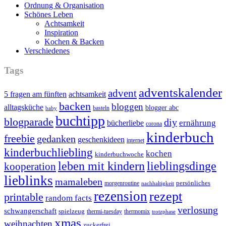
Ordnung & Organisation
Schönes Leben
Achtsamkeit
Inspiration
Kochen & Backen
Verschiedenes
Tags
adventskalender
advent
5 fragen am fünften
achtsamkeit
backen
bloggen
alltagsküche
blogger abc
basteln
baby
buchtipp
blogparade
diy
ernährung
bücherliebe
corona
kinderbuch
freebie
gedanken
geschenkideen
internet
kinderbuchliebling
kochen
kinderbuchwoche
leben mit kindern
lieblingsdinge
kooperation
lieblinks
mamaleben
persönliches
morgenroutine
nachhaltigkeit
rezension
rezept
printable
random facts
verlosung
schwangerschaft
spielzeug
thermi-tuesday
thermomix
trotzphase
xmas
weihnachten
zuckerfrei