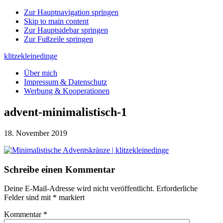
Zur Hauptnavigation springen
Skip to main content
Zur Hauptsidebar springen
Zur Fußzeile springen
klitzekleinedinge
Über mich
Impressum & Datenschutz
Werbung & Kooperationen
advent-minimalistisch-1
18. November 2019
Leser-
Schreibe einen Kommentar
Interaktionen
Deine E-Mail-Adresse wird nicht veröffentlicht.
Erforderliche
Felder sind mit
*
markiert
Kommentar
*