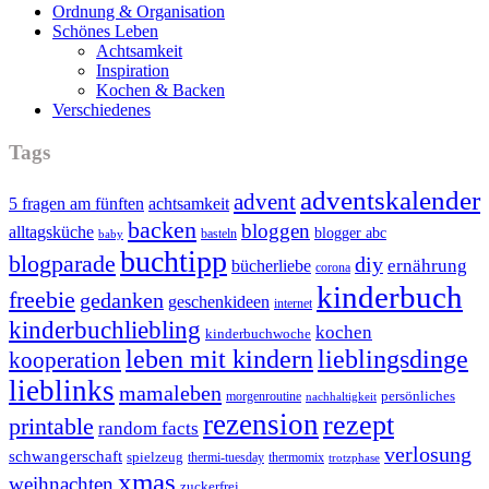
Ordnung & Organisation
Schönes Leben
Achtsamkeit
Inspiration
Kochen & Backen
Verschiedenes
Tags
adventskalender
advent
5 fragen am fünften
achtsamkeit
backen
bloggen
alltagsküche
blogger abc
basteln
baby
buchtipp
blogparade
diy
ernährung
bücherliebe
corona
kinderbuch
freebie
gedanken
geschenkideen
internet
kinderbuchliebling
kochen
kinderbuchwoche
leben mit kindern
lieblingsdinge
kooperation
lieblinks
mamaleben
persönliches
morgenroutine
nachhaltigkeit
rezension
rezept
printable
random facts
verlosung
schwangerschaft
spielzeug
thermi-tuesday
thermomix
trotzphase
xmas
weihnachten
zuckerfrei