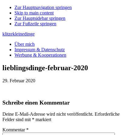
Zur Hauptnavigation springen
Skip to main content
Zur Hauptsidebar springen
Zur Fußzeile springen
klitzekleinedinge
Über mich
Impressum & Datenschutz
Werbung & Kooperationen
lieblingsdinge-februar-2020
29. Februar 2020
Leser-
Schreibe einen Kommentar
Interaktionen
Deine E-Mail-Adresse wird nicht veröffentlicht.
Erforderliche
Felder sind mit
*
markiert
Kommentar
*