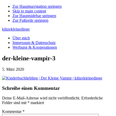
Zur Hauptnavigation springen
Skip to main content
Zur Hauptsidebar springen
Zur Fußzeile springen
klitzekleinedinge
Über mich
Impressum & Datenschutz
Werbung & Kooperationen
der-kleine-vampir-3
5. März 2020
Leser-
Schreibe einen Kommentar
Interaktionen
Deine E-Mail-Adresse wird nicht veröffentlicht.
Erforderliche
Felder sind mit
*
markiert
Kommentar
*