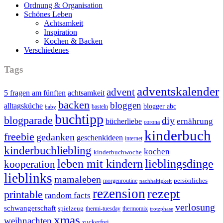
Ordnung & Organisation
Schönes Leben
Achtsamkeit
Inspiration
Kochen & Backen
Verschiedenes
Tags
adventskalender
advent
5 fragen am fünften
achtsamkeit
backen
bloggen
alltagsküche
blogger abc
basteln
baby
buchtipp
blogparade
diy
ernährung
bücherliebe
corona
kinderbuch
freebie
gedanken
geschenkideen
internet
kinderbuchliebling
kochen
kinderbuchwoche
leben mit kindern
lieblingsdinge
kooperation
lieblinks
mamaleben
persönliches
morgenroutine
nachhaltigkeit
rezension
rezept
printable
random facts
verlosung
schwangerschaft
spielzeug
thermi-tuesday
thermomix
trotzphase
xmas
weihnachten
zuckerfrei