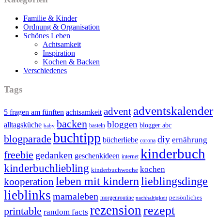
Familie & Kinder
Ordnung & Organisation
Schönes Leben
Achtsamkeit
Inspiration
Kochen & Backen
Verschiedenes
Tags
adventskalender
advent
5 fragen am fünften
achtsamkeit
backen
bloggen
alltagsküche
blogger abc
basteln
baby
buchtipp
blogparade
diy
ernährung
bücherliebe
corona
kinderbuch
freebie
gedanken
geschenkideen
internet
kinderbuchliebling
kochen
kinderbuchwoche
leben mit kindern
lieblingsdinge
kooperation
lieblinks
mamaleben
persönliches
morgenroutine
nachhaltigkeit
rezension
rezept
printable
random facts