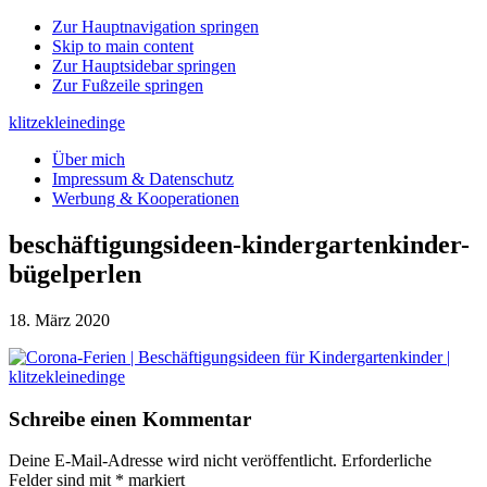
Zur Hauptnavigation springen
Skip to main content
Zur Hauptsidebar springen
Zur Fußzeile springen
klitzekleinedinge
Über mich
Impressum & Datenschutz
Werbung & Kooperationen
beschäftigungsideen-kindergartenkinder-
bügelperlen
18. März 2020
Leser-
Schreibe einen Kommentar
Interaktionen
Deine E-Mail-Adresse wird nicht veröffentlicht.
Erforderliche
Felder sind mit
*
markiert