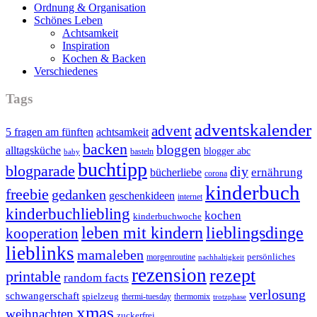
Ordnung & Organisation
Schönes Leben
Achtsamkeit
Inspiration
Kochen & Backen
Verschiedenes
Tags
adventskalender
advent
5 fragen am fünften
achtsamkeit
backen
bloggen
alltagsküche
blogger abc
basteln
baby
buchtipp
blogparade
diy
ernährung
bücherliebe
corona
kinderbuch
freebie
gedanken
geschenkideen
internet
kinderbuchliebling
kochen
kinderbuchwoche
leben mit kindern
lieblingsdinge
kooperation
lieblinks
mamaleben
persönliches
morgenroutine
nachhaltigkeit
rezension
rezept
printable
random facts
verlosung
schwangerschaft
spielzeug
thermi-tuesday
thermomix
trotzphase
xmas
weihnachten
zuckerfrei