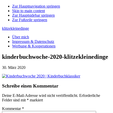
Zur Hauptnavigation springen
Skip to main content
Zur Hauptsidebar springen
Zur Fußzeile springen
klitzekleinedinge
Über mich
Impressum & Datenschutz
Werbung & Kooperationen
kinderbuchwoche-2020-klitzekleinedinge
30. März 2020
Leser-
Schreibe einen Kommentar
Interaktionen
Deine E-Mail-Adresse wird nicht veröffentlicht.
Erforderliche
Felder sind mit
*
markiert
Kommentar
*