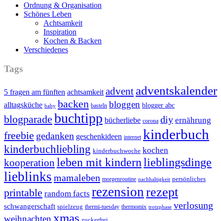
Ordnung & Organisation
Schönes Leben
Achtsamkeit
Inspiration
Kochen & Backen
Verschiedenes
Tags
adventskalender
advent
5 fragen am fünften
achtsamkeit
backen
bloggen
alltagsküche
blogger abc
basteln
baby
buchtipp
blogparade
diy
ernährung
bücherliebe
corona
kinderbuch
freebie
gedanken
geschenkideen
internet
kinderbuchliebling
kochen
kinderbuchwoche
leben mit kindern
lieblingsdinge
kooperation
lieblinks
mamaleben
persönliches
morgenroutine
nachhaltigkeit
rezension
rezept
printable
random facts
verlosung
schwangerschaft
spielzeug
thermi-tuesday
thermomix
trotzphase
xmas
weihnachten
zuckerfrei