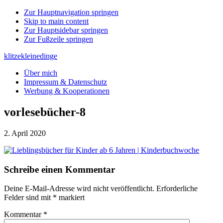
Zur Hauptnavigation springen
Skip to main content
Zur Hauptsidebar springen
Zur Fußzeile springen
klitzekleinedinge
Über mich
Impressum & Datenschutz
Werbung & Kooperationen
vorlesebücher-8
2. April 2020
Leser-
Schreibe einen Kommentar
Interaktionen
Deine E-Mail-Adresse wird nicht veröffentlicht.
Erforderliche
Felder sind mit
*
markiert
Kommentar
*