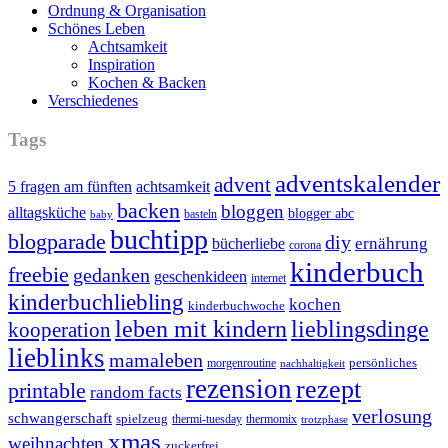
Ordnung & Organisation
Schönes Leben
Achtsamkeit
Inspiration
Kochen & Backen
Verschiedenes
Tags
adventskalender
advent
5 fragen am fünften
achtsamkeit
backen
bloggen
alltagsküche
blogger abc
basteln
baby
buchtipp
blogparade
diy
ernährung
bücherliebe
corona
kinderbuch
freebie
gedanken
geschenkideen
internet
kinderbuchliebling
kochen
kinderbuchwoche
leben mit kindern
lieblingsdinge
kooperation
lieblinks
mamaleben
persönliches
morgenroutine
nachhaltigkeit
rezension
rezept
printable
random facts
verlosung
schwangerschaft
spielzeug
thermi-tuesday
thermomix
trotzphase
xmas
weihnachten
zuckerfrei