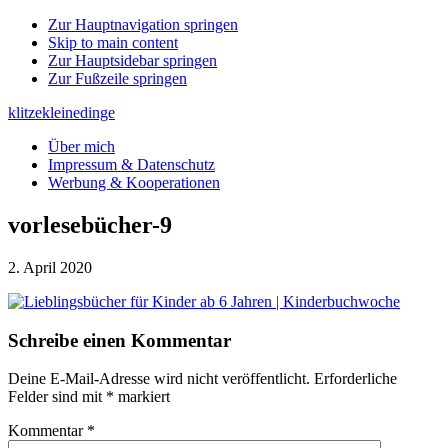
Zur Hauptnavigation springen
Skip to main content
Zur Hauptsidebar springen
Zur Fußzeile springen
klitzekleinedinge
Über mich
Impressum & Datenschutz
Werbung & Kooperationen
vorlesebücher-9
2. April 2020
Leser-
Schreibe einen Kommentar
Interaktionen
Deine E-Mail-Adresse wird nicht veröffentlicht.
Erforderliche
Felder sind mit
*
markiert
Kommentar
*