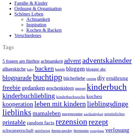
Familie & Kinder
Ordnung & Organisation
Schönes Leben
Achtsamkeit
Inspiration
Kochen & Backen
Verschiedenes
Tags
adventskalender
advent
5 fragen am fünften
achtsamkeit
backen
bloggen
alltagsküche
blogger abc
basteln
baby
buchtipp
blogparade
diy
ernährung
bücherliebe
corona
kinderbuch
freebie
gedanken
geschenkideen
internet
kinderbuchliebling
kochen
kinderbuchwoche
leben mit kindern
lieblingsdinge
kooperation
lieblinks
mamaleben
persönliches
morgenroutine
nachhaltigkeit
rezension
rezept
printable
random facts
verlosung
schwangerschaft
spielzeug
thermi-tuesday
thermomix
trotzphase