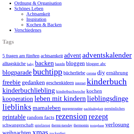
Ordnung & Organisation
Schönes Leben
Achtsamkeit
Inspiration
Kochen & Backen
Verschiedenes
Tags
adventskalender
advent
5 fragen am fünften
achtsamkeit
backen
bloggen
alltagsküche
blogger abc
basteln
baby
buchtipp
blogparade
diy
ernährung
bücherliebe
corona
kinderbuch
freebie
gedanken
geschenkideen
internet
kinderbuchliebling
kochen
kinderbuchwoche
leben mit kindern
lieblingsdinge
kooperation
lieblinks
mamaleben
persönliches
morgenroutine
nachhaltigkeit
rezension
rezept
printable
random facts
verlosung
schwangerschaft
spielzeug
thermi-tuesday
thermomix
trotzphase
xmas
weihnachten
zuckerfrei