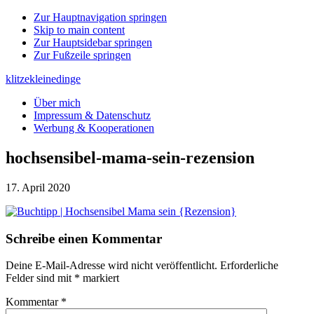
Zur Hauptnavigation springen
Skip to main content
Zur Hauptsidebar springen
Zur Fußzeile springen
klitzekleinedinge
Über mich
Impressum & Datenschutz
Werbung & Kooperationen
hochsensibel-mama-sein-rezension
17. April 2020
Leser-
Schreibe einen Kommentar
Interaktionen
Deine E-Mail-Adresse wird nicht veröffentlicht.
Erforderliche
Felder sind mit
*
markiert
Kommentar
*