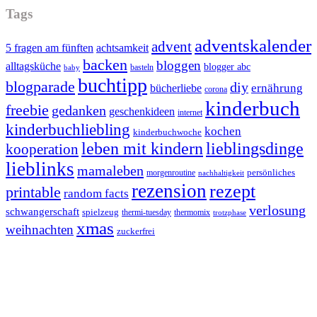
Tags
adventskalender
advent
5 fragen am fünften
achtsamkeit
backen
bloggen
alltagsküche
blogger abc
basteln
baby
buchtipp
blogparade
diy
ernährung
bücherliebe
corona
kinderbuch
freebie
gedanken
geschenkideen
internet
kinderbuchliebling
kochen
kinderbuchwoche
leben mit kindern
lieblingsdinge
kooperation
lieblinks
mamaleben
persönliches
morgenroutine
nachhaltigkeit
rezension
rezept
printable
random facts
verlosung
schwangerschaft
spielzeug
thermi-tuesday
thermomix
trotzphase
xmas
weihnachten
zuckerfrei