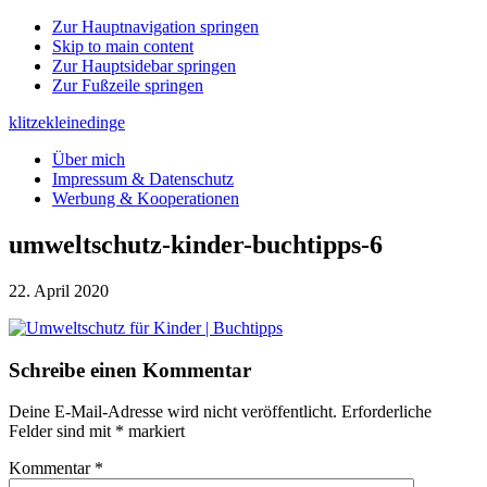
Zur Hauptnavigation springen
Skip to main content
Zur Hauptsidebar springen
Zur Fußzeile springen
klitzekleinedinge
Über mich
Impressum & Datenschutz
Werbung & Kooperationen
umweltschutz-kinder-buchtipps-6
22. April 2020
Leser-
Schreibe einen Kommentar
Interaktionen
Deine E-Mail-Adresse wird nicht veröffentlicht.
Erforderliche
Felder sind mit
*
markiert
Kommentar
*