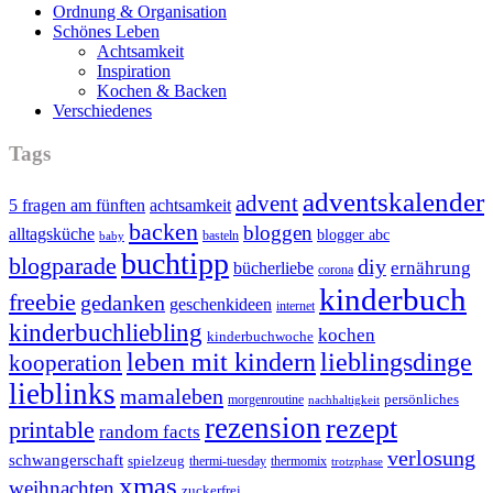
Ordnung & Organisation
Schönes Leben
Achtsamkeit
Inspiration
Kochen & Backen
Verschiedenes
Tags
adventskalender
advent
5 fragen am fünften
achtsamkeit
backen
bloggen
alltagsküche
blogger abc
basteln
baby
buchtipp
blogparade
diy
ernährung
bücherliebe
corona
kinderbuch
freebie
gedanken
geschenkideen
internet
kinderbuchliebling
kochen
kinderbuchwoche
leben mit kindern
lieblingsdinge
kooperation
lieblinks
mamaleben
persönliches
morgenroutine
nachhaltigkeit
rezension
rezept
printable
random facts
verlosung
schwangerschaft
spielzeug
thermi-tuesday
thermomix
trotzphase
xmas
weihnachten
zuckerfrei