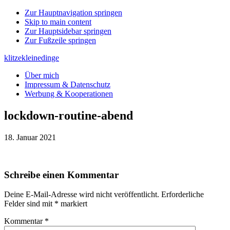
Zur Hauptnavigation springen
Skip to main content
Zur Hauptsidebar springen
Zur Fußzeile springen
klitzekleinedinge
Über mich
Impressum & Datenschutz
Werbung & Kooperationen
lockdown-routine-abend
18. Januar 2021
Leser-
Schreibe einen Kommentar
Interaktionen
Deine E-Mail-Adresse wird nicht veröffentlicht.
Erforderliche
Felder sind mit
*
markiert
Kommentar
*