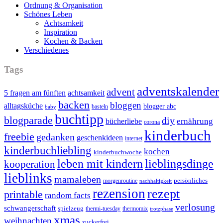
Ordnung & Organisation
Schönes Leben
Achtsamkeit
Inspiration
Kochen & Backen
Verschiedenes
Tags
adventskalender
advent
5 fragen am fünften
achtsamkeit
backen
bloggen
alltagsküche
blogger abc
basteln
baby
buchtipp
blogparade
diy
ernährung
bücherliebe
corona
kinderbuch
freebie
gedanken
geschenkideen
internet
kinderbuchliebling
kochen
kinderbuchwoche
leben mit kindern
lieblingsdinge
kooperation
lieblinks
mamaleben
persönliches
morgenroutine
nachhaltigkeit
rezension
rezept
printable
random facts
verlosung
schwangerschaft
spielzeug
thermi-tuesday
thermomix
trotzphase
xmas
weihnachten
zuckerfrei