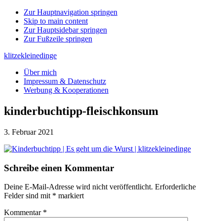
Zur Hauptnavigation springen
Skip to main content
Zur Hauptsidebar springen
Zur Fußzeile springen
klitzekleinedinge
Über mich
Impressum & Datenschutz
Werbung & Kooperationen
kinderbuchtipp-fleischkonsum
3. Februar 2021
Leser-
Schreibe einen Kommentar
Interaktionen
Deine E-Mail-Adresse wird nicht veröffentlicht.
Erforderliche
Felder sind mit
*
markiert
Kommentar
*