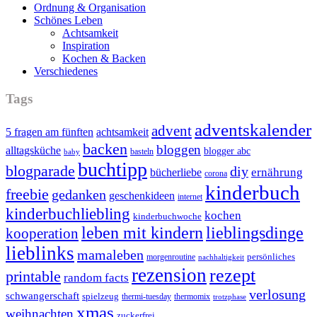
Ordnung & Organisation
Schönes Leben
Achtsamkeit
Inspiration
Kochen & Backen
Verschiedenes
Tags
adventskalender
advent
5 fragen am fünften
achtsamkeit
backen
bloggen
alltagsküche
blogger abc
basteln
baby
buchtipp
blogparade
diy
ernährung
bücherliebe
corona
kinderbuch
freebie
gedanken
geschenkideen
internet
kinderbuchliebling
kochen
kinderbuchwoche
leben mit kindern
lieblingsdinge
kooperation
lieblinks
mamaleben
persönliches
morgenroutine
nachhaltigkeit
rezension
rezept
printable
random facts
verlosung
schwangerschaft
spielzeug
thermi-tuesday
thermomix
trotzphase
xmas
weihnachten
zuckerfrei