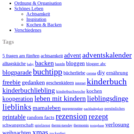
Ordnung & Organisation
Schönes Leben
Achtsamkeit
Inspiration
Kochen & Backen
Verschiedenes
Tags
adventskalender
advent
5 fragen am fünften
achtsamkeit
backen
bloggen
alltagsküche
blogger abc
basteln
baby
buchtipp
blogparade
diy
ernährung
bücherliebe
corona
kinderbuch
freebie
gedanken
geschenkideen
internet
kinderbuchliebling
kochen
kinderbuchwoche
leben mit kindern
lieblingsdinge
kooperation
lieblinks
mamaleben
persönliches
morgenroutine
nachhaltigkeit
rezension
rezept
printable
random facts
verlosung
schwangerschaft
spielzeug
thermi-tuesday
thermomix
trotzphase
xmas
weihnachten
zuckerfrei