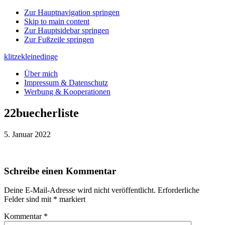
Zur Hauptnavigation springen
Skip to main content
Zur Hauptsidebar springen
Zur Fußzeile springen
klitzekleinedinge
Über mich
Impressum & Datenschutz
Werbung & Kooperationen
22buecherliste
5. Januar 2022
Leser-
Schreibe einen Kommentar
Interaktionen
Deine E-Mail-Adresse wird nicht veröffentlicht.
Erforderliche
Felder sind mit
*
markiert
Kommentar
*