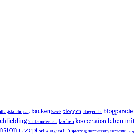
backen
blogparade
bloggen
alltagsküche
blogger abc
basteln
baby
chliebling
leben mi
kooperation
kochen
kinderbuchwoche
nsion
rezept
schwangerschaft
spielzeug
thermi-tuesday
thermomix
trotz