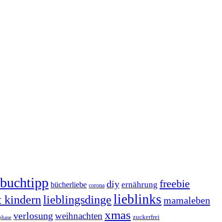
buchtipp
freebie
diy
ernährung
bücherliebe
corona
lieblinks
t kindern
lieblingsdinge
mamaleben
xmas
verlosung
weihnachten
zuckerfrei
phase