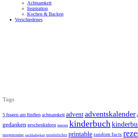
Achtsamkeit
Inspiration
Kochen & Backen
Verschiedenes
Tags
adventskalender
advent
5 fragen am fünften
achtsamkeit
kinderbuch
kinderbu
gedanken
geschenkideen
internet
reze
printable
random facts
persönliches
morgenroutine
nachhaltigkeit