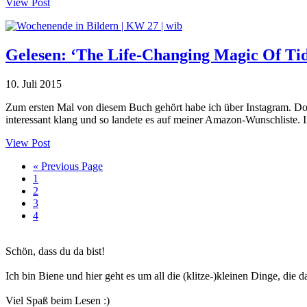
View Post
Gelesen: ‘The Life-Changing Magic Of Ti
10. Juli 2015
Zum ersten Mal von diesem Buch gehört habe ich über Instagram. Dort 
interessant klang und so landete es auf meiner Amazon-Wunschliste. 
View Post
Go
«
Previous Page
Seite
to
1
Seite
2
Seite
3
Seite
4
Haupt-
Schön, dass du da bist!
Sidebar
Ich bin Biene und hier geht es um all die (klitze-)kleinen Dinge, die
Viel Spaß beim Lesen :)