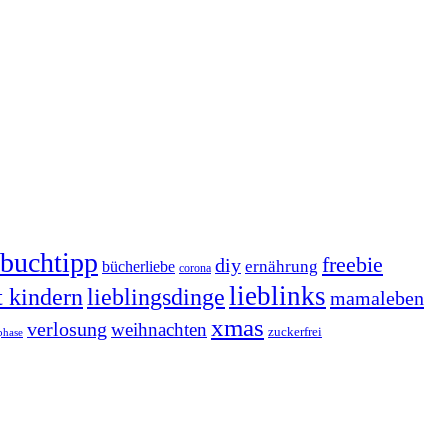
buchtipp
freebie
diy
ernährung
bücherliebe
corona
lieblinks
t kindern
lieblingsdinge
mamaleben
xmas
verlosung
weihnachten
zuckerfrei
phase