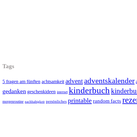
Tags
adventskalender
advent
5 fragen am fünften
achtsamkeit
kinderbuch
kinderbu
gedanken
geschenkideen
internet
reze
printable
random facts
persönliches
morgenroutine
nachhaltigkeit