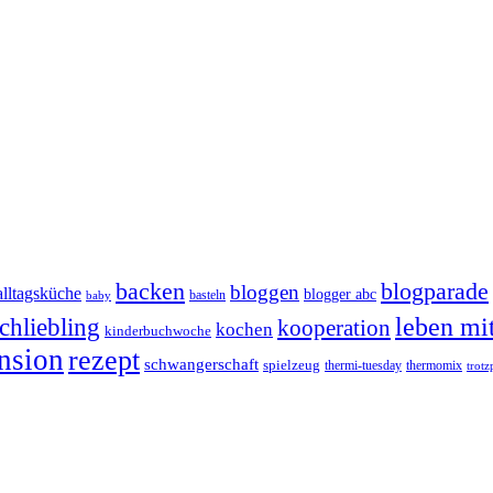
backen
blogparade
bloggen
alltagsküche
blogger abc
basteln
baby
chliebling
leben mi
kooperation
kochen
kinderbuchwoche
nsion
rezept
schwangerschaft
spielzeug
thermi-tuesday
thermomix
trotz