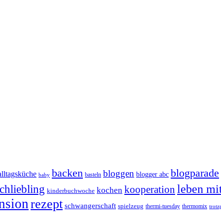
backen
blogparade
bloggen
alltagsküche
blogger abc
basteln
baby
chliebling
leben mi
kooperation
kochen
kinderbuchwoche
nsion
rezept
schwangerschaft
spielzeug
thermi-tuesday
thermomix
trotz