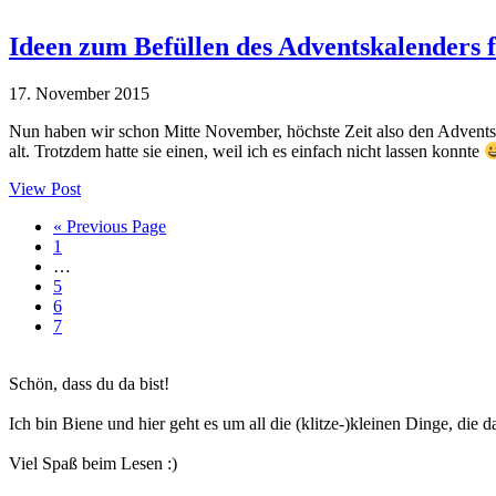
Ideen zum Befüllen des Adventskalenders 
17. November 2015
Nun haben wir schon Mitte November, höchste Zeit also den Adventskal
alt. Trotzdem hatte sie einen, weil ich es einfach nicht lassen konnte
View Post
Go
«
Previous Page
Seite
to
1
Interim
…
pages
Seite
5
omitted
Seite
6
Seite
7
Haupt-
Schön, dass du da bist!
Sidebar
Ich bin Biene und hier geht es um all die (klitze-)kleinen Dinge, die
Viel Spaß beim Lesen :)