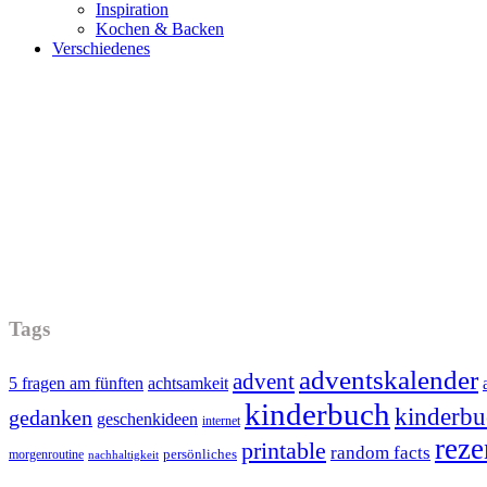
Inspiration
Kochen & Backen
Verschiedenes
Tags
adventskalender
advent
5 fragen am fünften
achtsamkeit
kinderbuch
kinderbu
gedanken
geschenkideen
internet
reze
printable
random facts
persönliches
morgenroutine
nachhaltigkeit