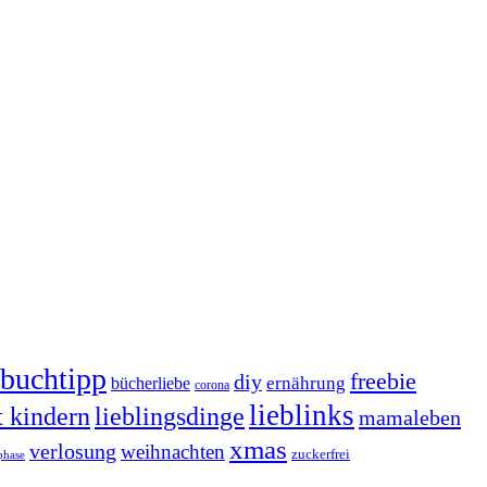
buchtipp
freebie
diy
ernährung
bücherliebe
corona
lieblinks
t kindern
lieblingsdinge
mamaleben
xmas
verlosung
weihnachten
zuckerfrei
phase