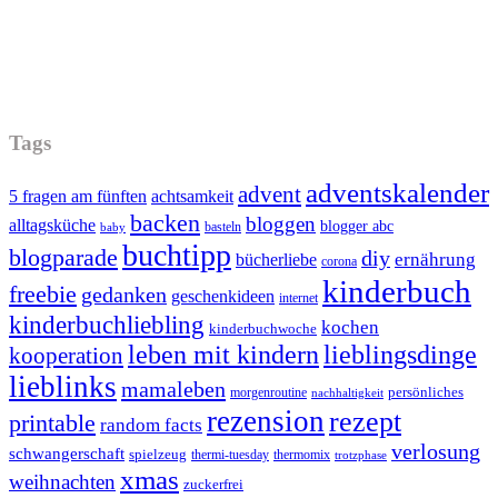
Tags
adventskalender
advent
5 fragen am fünften
achtsamkeit
backen
bloggen
alltagsküche
blogger abc
basteln
baby
buchtipp
blogparade
diy
ernährung
bücherliebe
corona
kinderbuch
freebie
gedanken
geschenkideen
internet
kinderbuchliebling
kochen
kinderbuchwoche
leben mit kindern
lieblingsdinge
kooperation
lieblinks
mamaleben
persönliches
morgenroutine
nachhaltigkeit
rezension
rezept
printable
random facts
verlosung
schwangerschaft
spielzeug
thermi-tuesday
thermomix
trotzphase
xmas
weihnachten
zuckerfrei